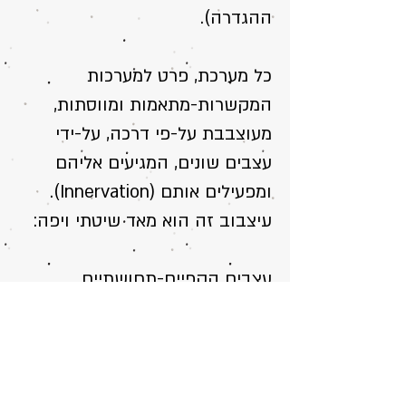
ההגדרה).
כל מערכת, פרט למערכות
המקשרות-מתאמות ומווסתות,
מעוצבבת על-פי דרכה, על-ידי
עצבים שונים, המגיעים אליהם
ומפעילים אותם (Innervation).
ﬠיצבוב זה הוא מאד שיטתי ויפה:
עצבים הקפיים-תחושתיים
מעצבבים את החושים. הם בפיקוח
מוחלט של מ.ע. מרכזית!
עצבים הקפיים-תנועתיים
מעצבבים את מ. התנועה. בפיקוח