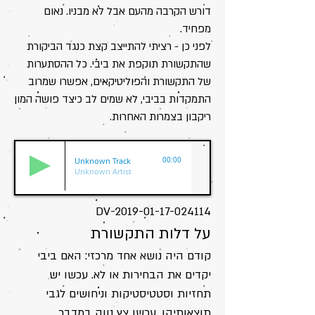
דורש הקרבה מהעם אבל לא מבניו. נאום
מפחיד.
לפני כן - רציתי להתייצב קצת כנגד הביקורת
שהתקשורת תוקפת את ביבי. כל ההסתערות
של התקשורת והפוליטיקאים, אפשרו שמרוב
התמקדות בביבי, לא שמים לב כיצד פושה המון
ריקבון בצמרות האחרות.
Unknown Track
00:00
Unknown Artist
DV-2019-01-17-024114
על דלות התקשורת
קודם היה נושא אחד מרכזי: האם ביבי
יקדים את הבחירות או לא. עכשו יש
תחזיות וסטטיסטיקות וניחושים לגבי
תוצאותיהן. עכשו צץ נווה במדבר