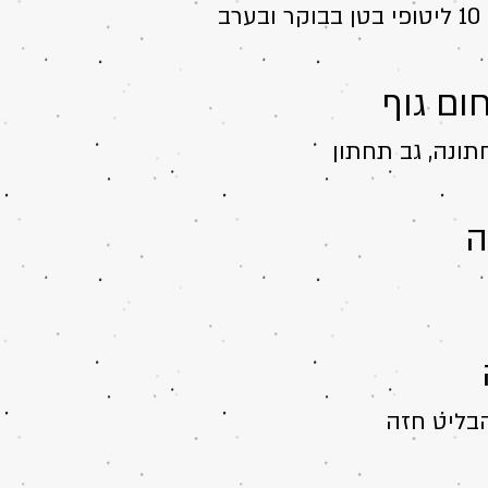
ב
ום גוף
תונה, גב תחתון
ה
בליט חזה