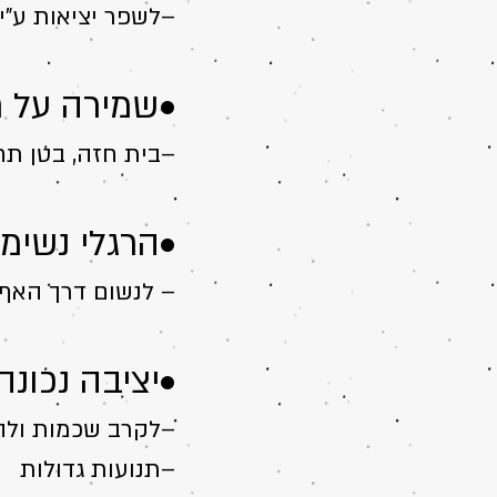
–לשפר יציאות ע"י 10 ליטופי בטן בבוקר ובער
•שמירה על ח
–בית חזה, בטן תח
•הרגלי נשימ
– לנשום דרך האף
•יציבה נכונה
–לקרב שכמות ולה
–תנועות גדולות