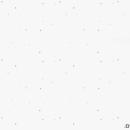
קלטות
ם.