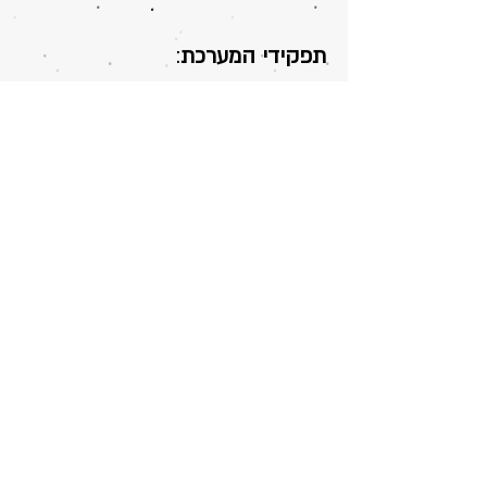
תפקידי המערכת
:
א. פוריות להבטחת המין האנושי או
לפחות להמשך המשפחה.
ב. הנאות ותקשורת וגם קצת צרות.
התופﬠות שאנו מייחסים למﬠרכת
זאת בﬠיקר
:
פורה או בלתי פורה/עקר, וסת,
הריון, הפלה, גרידה, לידה, זיקור או
אי-זיקור הפין, קרי לילה, אוננות.