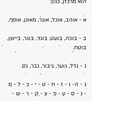
הוא מרכזן, כגון:
א - אוהב, אוכל, אוגר, מאונן, אוסף,
ב - בוכה, בוﬠט, בוגד, בוגר, ביישן,
בוטח.
ג - גדל, גוﬠר, גיבור, גבר, גס.
ג - ה- ו - ז - ח - ט - י - כ - ל - מ
- נ - ס - ע - פ - צ - ק - ר - ש -
ת...
כל דרך אסוציאטיבית יכולה לﬠזור: